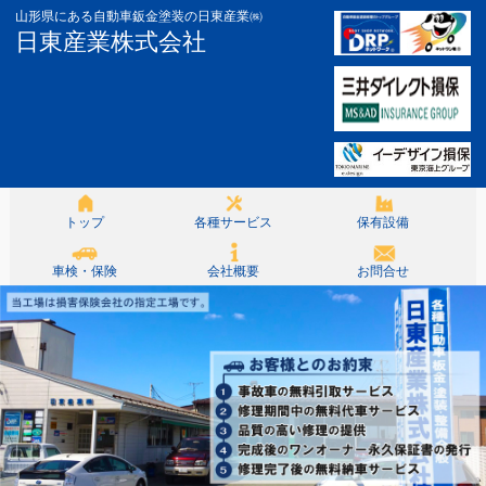
山形県にある自動車鈑金塗装の日東産業㈱
日東産業株式会社
トップ
各種サービス
保有設備
車検・保険
会社概要
お問合せ