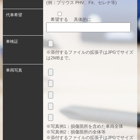
(例：プリウス PHV、Fit、セレナ等)
代車希望
希望する
具体的に
車検証
※添付するファイルの拡張子はJPGでサイズ
は2MBまで。
車両写真
※写真例1：損傷箇所を含めた車両全体
※写真例2：損傷箇所の全体等
※添付するファイルの拡張子はJPGでサイズ