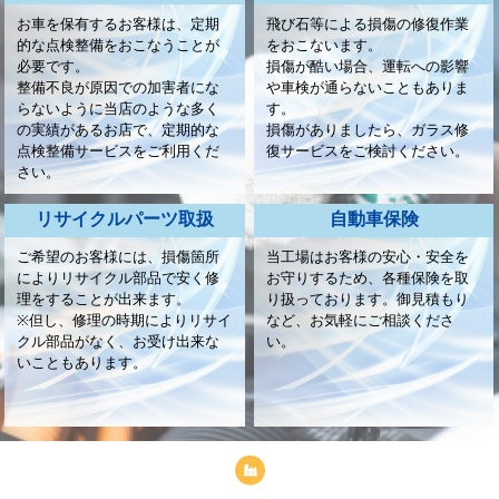
お車を保有するお客様は、定期
飛び石等による損傷の修復作業
的な点検整備をおこなうことが
をおこないます。
必要です。
損傷が酷い場合、運転への影響
整備不良が原因での加害者にな
や車検が通らないこともありま
らないように当店のような多く
す。
の実績があるお店で、定期的な
損傷がありましたら、ガラス修
点検整備サービスをご利用くだ
復サービスをご検討ください。
さい。
リサイクルパーツ取扱
自動車保険
ご希望のお客様には、損傷箇所
当工場はお客様の安心・安全を
によりリサイクル部品で安く修
お守りするため、各種保険を取
理をすることが出来ます。
り扱っております。御見積もり
※但し、修理の時期によりリサイ
など、お気軽にご相談くださ
クル部品がなく、お受け出来な
い。
いこともあります。