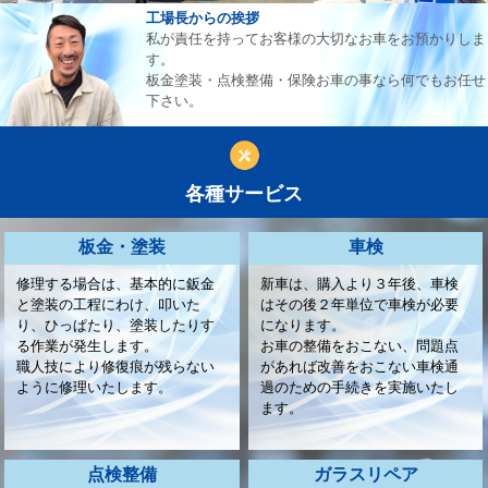
工場長からの挨拶
私が責任を持ってお客様の大切なお車をお預かりしま
す。
板金塗装・点検整備・保険お車の事なら何でもお任せ
下さい。
各種サービス
板金・塗装
車検
修理する場合は、基本的に鈑金
新車は、購入より３年後、車検
と塗装の工程にわけ、叩いた
はその後２年単位で車検が必要
り、ひっぱたり、塗装したりす
になります。
る作業が発生します。
お車の整備をおこない、問題点
職人技により修復痕が残らない
があれば改善をおこない車検通
ように修理いたします。
過のための手続きを実施いたし
ます。
点検整備
ガラスリペア